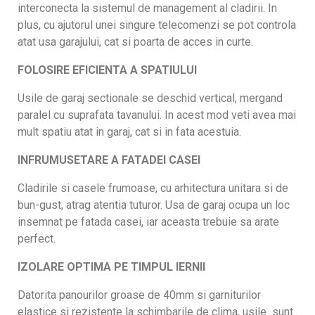
interconecta la sistemul de management al cladirii. In
plus, cu ajutorul unei singure telecomenzi se pot controla
atat usa garajului, cat si poarta de acces in curte.
FOLOSIRE EFICIENTA A SPATIULUI
Usile de garaj sectionale se deschid vertical, mergand
paralel cu suprafata tavanului. In acest mod veti avea mai
mult spatiu atat in garaj, cat si in fata acestuia.
INFRUMUSETARE A FATADEI CASEI
Cladirile si casele frumoase, cu arhitectura unitara si de
bun-gust, atrag atentia tuturor. Usa de garaj ocupa un loc
insemnat pe fatada casei, iar aceasta trebuie sa arate
perfect.
IZOLARE OPTIMA PE TIMPUL IERNII
Datorita panourilor groase de 40mm si garniturilor
elastice si rezistente la schimbarile de clima, usile sunt